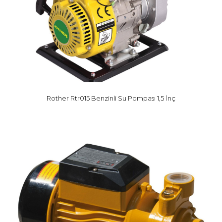
Rother Rtr015 Benzinli Su Pompası 1,5 İnç