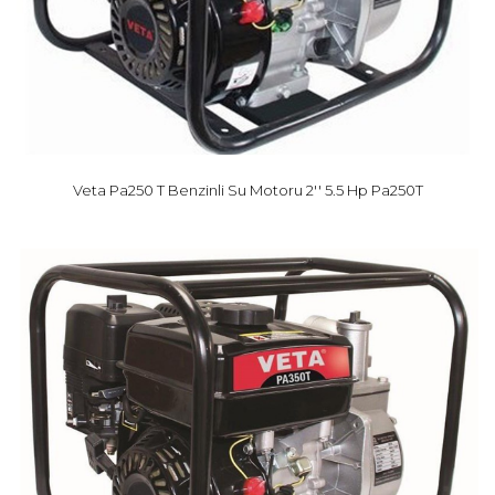
Veta Pa250 T Benzinli Su Motoru 2'' 5.5 Hp Pa250T