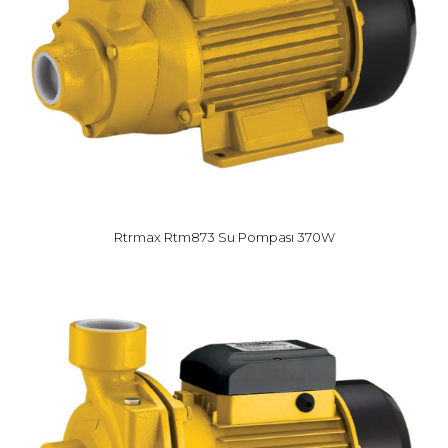
Rtrmax Rtm873 Su Pompası 370W