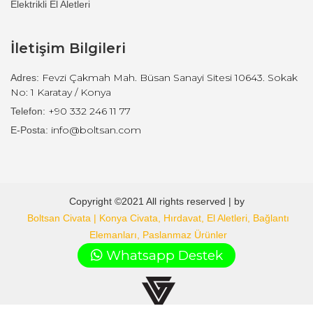
Elektrikli El Aletleri
İletişim Bilgileri
Fevzi Çakmah Mah. Büsan Sanayi Sitesi 10643. Sokak
Adres:
No: 1 Karatay / Konya
+90 332 246 11 77
Telefon:
info@boltsan.com
E-Posta:
Copyright ©2021 All rights reserved | by
Boltsan Civata | Konya Civata, Hırdavat, El Aletleri, Bağlantı
Elemanları, Paslanmaz Ürünler
.
Whatsapp Destek