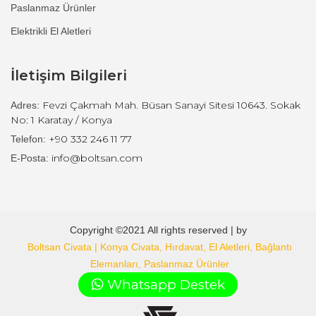
Paslanmaz Ürünler
Elektrikli El Aletleri
İletişim Bilgileri
Fevzi Çakmah Mah. Büsan Sanayi Sitesi 10643. Sokak
Adres:
No: 1 Karatay / Konya
+90 332 246 11 77
Telefon:
info@boltsan.com
E-Posta:
Copyright ©2021 All rights reserved | by
Boltsan Civata | Konya Civata, Hırdavat, El Aletleri, Bağlantı
Elemanları, Paslanmaz Ürünler
.
Whatsapp Destek