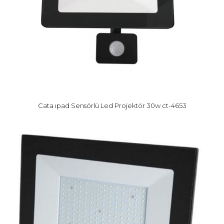
Cata ıpad Sensörlü Led Projektör 30w ct-4653