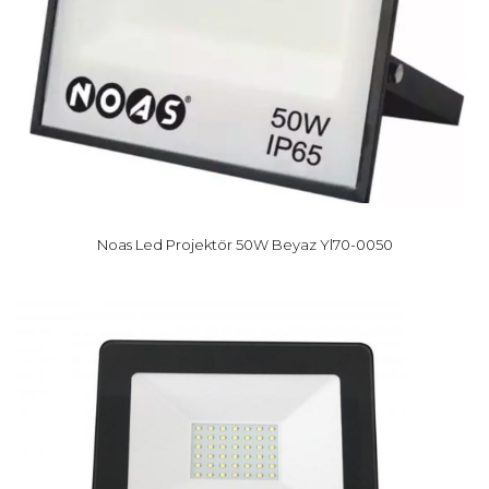
Noas Led Projektör 50W Beyaz Yl70-0050