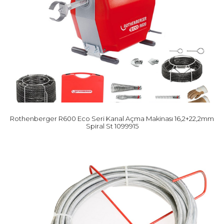
Rothenberger R600 Eco Seri Kanal Açma Makinası 16,2+22,2mm
Spiral St 1099915