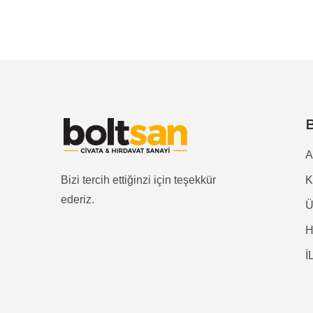
A
Bizi tercih ettiğinzi için teşekkür
ederiz.
Ü
İ