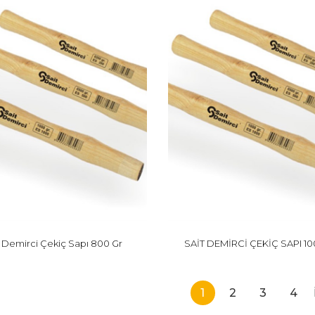
t Demirci Çekiç Sapı 800 Gr
SAİT DEMİRCİ ÇEKİÇ SAPI 1
1
2
3
4