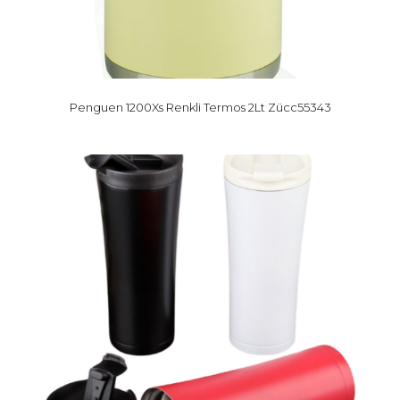
Penguen 1200Xs Renkli Termos 2Lt Zücc55343