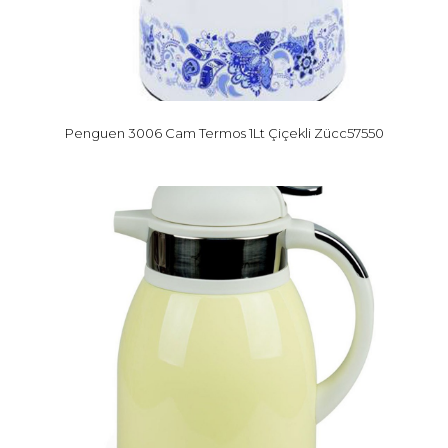
Penguen 3006 Cam Termos 1Lt Çiçekli Zücc57550