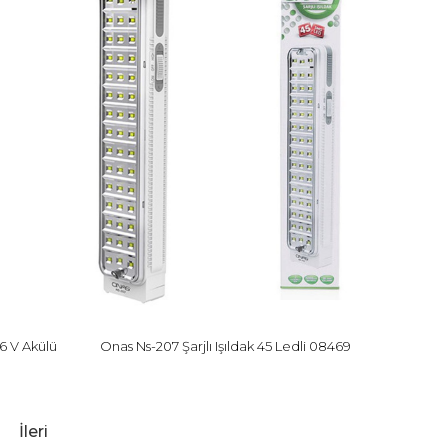
6 V Akülü
Onas Ns-207 Şarjlı Işıldak 45 Ledli 08469
İleri