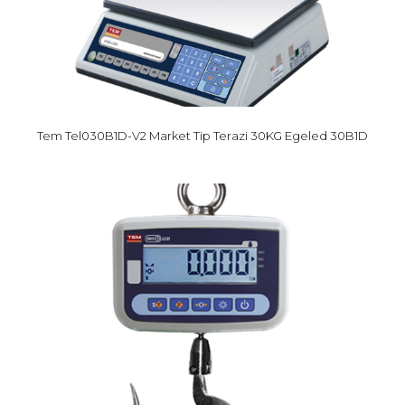
Tem Tel030B1D-V2 Market Tip Terazi 30KG Egeled 30B1D