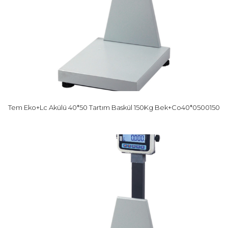
Tem Eko+Lc Akülü 40*50 Tartım Baskül 150Kg Bek+Co40*0500150