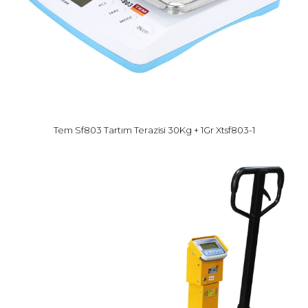
Tem Sf803 Tartım Terazisi 30Kg + 1Gr Xtsf803-1