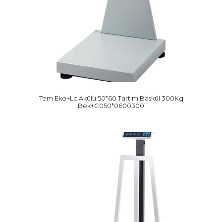
Tem Eko+Lc Akülü 50*60 Tartım Baskül 300Kg
Bek+C050*0600300