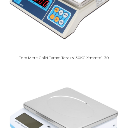
Tem Merc Coliri Tartım Terazisi 30KG Xtmmtd1-30