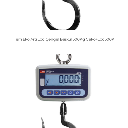
Tem Eko Artı Lcd Çengel Baskül 500Kg Ceko+Lcd500K