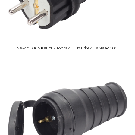
Ne-Ad 1X16A Kauçuk Topraklı Düz Erkek Fiş Nead4001